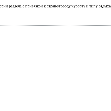
горий раздела с привязкой к стране/городу/курорту и типу отдых