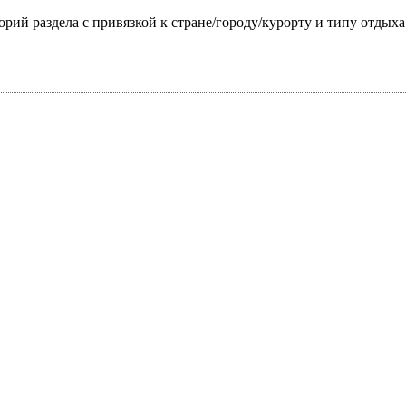
горий раздела с привязкой к стране/городу/курорту и типу отдых