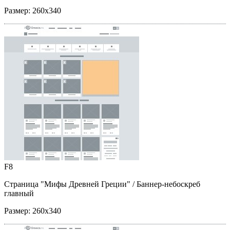
Размер:
260x340
F8
Страница "Мифы Древней Греции"
/ Баннер-небоскреб
главный
Размер:
260x340