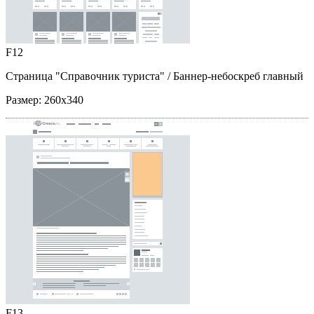
F12
Страница "Справочник туриста"
/ Баннер-небоскреб главный
Размер:
260x340
F13