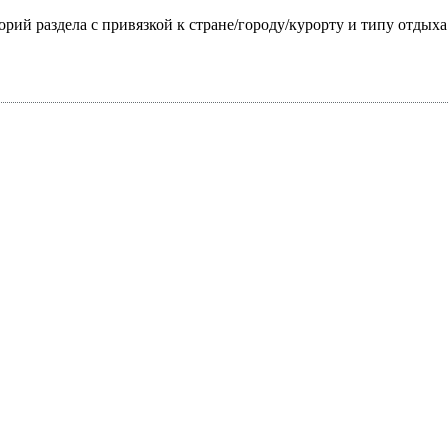
горий раздела с привязкой к стране/городу/курорту и типу отдых