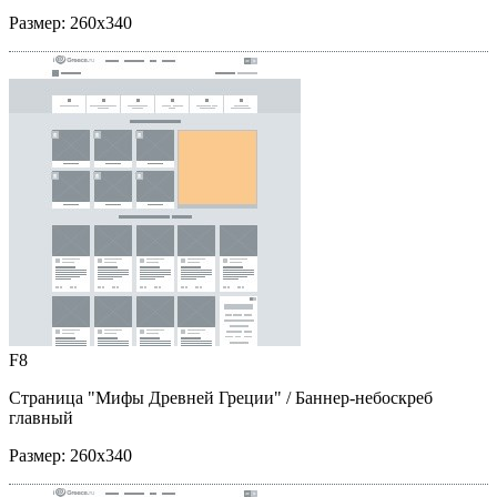
Размер:
260x340
F8
Страница "Мифы Древней Греции"
/ Баннер-небоскреб
главный
Размер:
260x340