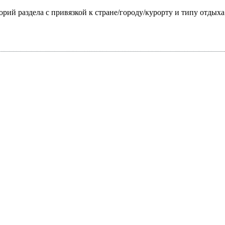
горий раздела с привязкой к стране/городу/курорту и типу отдых