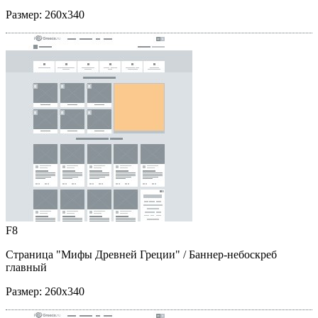
Размер:
260x340
F8
Страница "Мифы Древней Греции"
/ Баннер-небоскреб
главный
Размер:
260x340