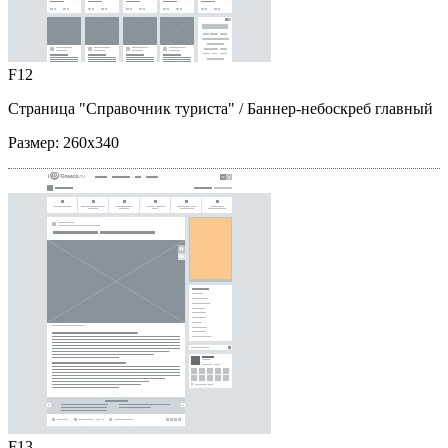
F12
Страница "Справочник туриста"
/ Баннер-небоскреб главный
Размер:
260x340
F13