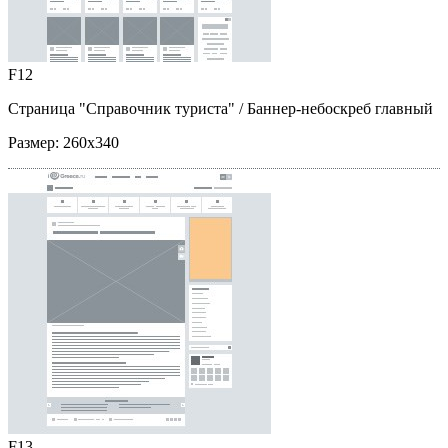
F12
Страница "Справочник туриста"
/ Баннер-небоскреб главный
Размер:
260x340
F13