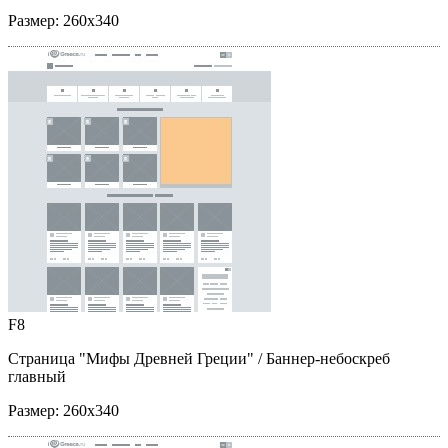
Размер:
260x340
F8
Страница "Мифы Древней Греции"
/ Баннер-небоскреб
главный
Размер:
260x340