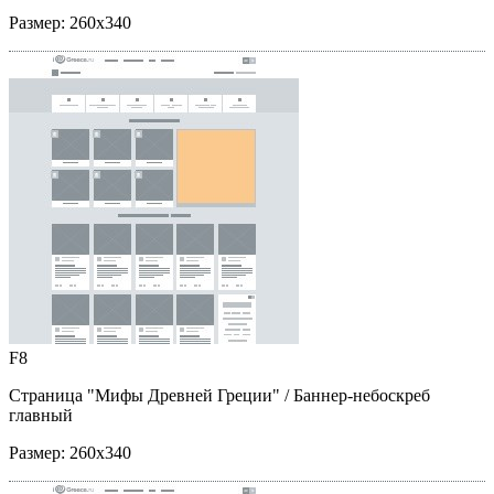
Размер:
260x340
F8
Страница "Мифы Древней Греции"
/ Баннер-небоскреб
главный
Размер:
260x340