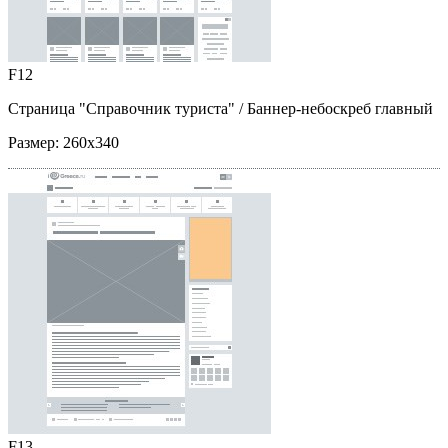
F12
Страница "Справочник туриста"
/ Баннер-небоскреб главный
Размер:
260x340
F13