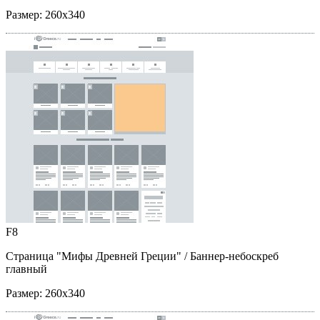
Размер:
260x340
F8
Страница "Мифы Древней Греции"
/ Баннер-небоскреб
главный
Размер:
260x340