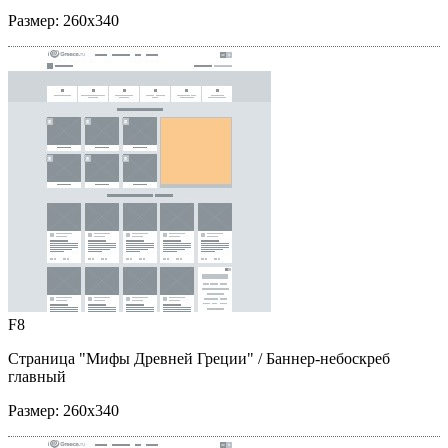
Размер:
260x340
F8
Страница "Мифы Древней Греции"
/ Баннер-небоскреб
главный
Размер:
260x340