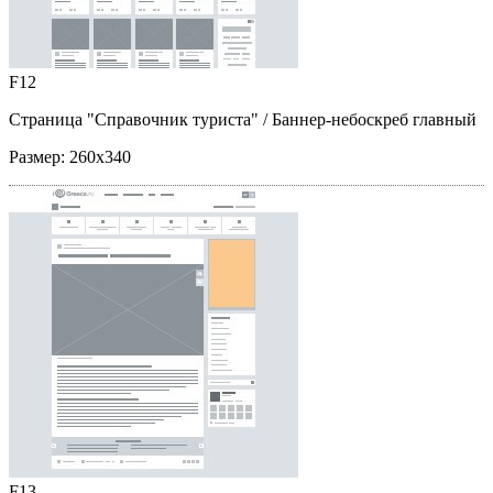
F12
Страница "Справочник туриста"
/ Баннер-небоскреб главный
Размер:
260x340
F13