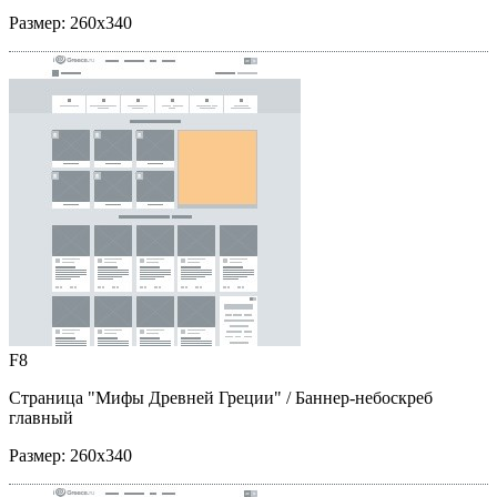
Размер:
260x340
F8
Страница "Мифы Древней Греции"
/ Баннер-небоскреб
главный
Размер:
260x340