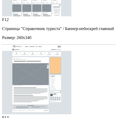
F12
Страница "Справочник туриста"
/ Баннер-небоскреб главный
Размер:
260x340
F13