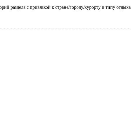
горий раздела с привязкой к стране/городу/курорту и типу отдых