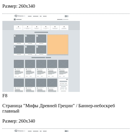
Размер:
260x340
F8
Страница "Мифы Древней Греции"
/ Баннер-небоскреб
главный
Размер:
260x340