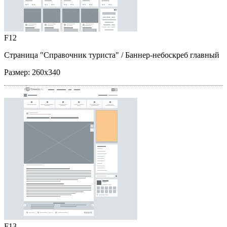
F12
Страница "Справочник туриста"
/ Баннер-небоскреб главный
Размер:
260x340
F13