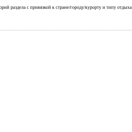
горий раздела с привязкой к стране/городу/курорту и типу отдых