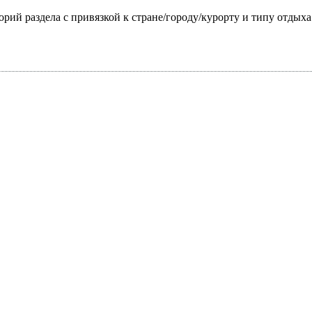
горий раздела с привязкой к стране/городу/курорту и типу отдых