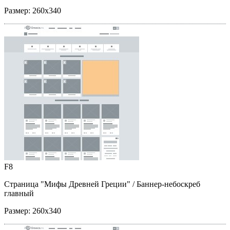
Размер:
260x340
F8
Страница "Мифы Древней Греции"
/ Баннер-небоскреб
главный
Размер:
260x340