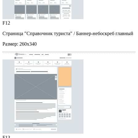
F12
Страница "Справочник туриста"
/ Баннер-небоскреб главный
Размер:
260x340
F13