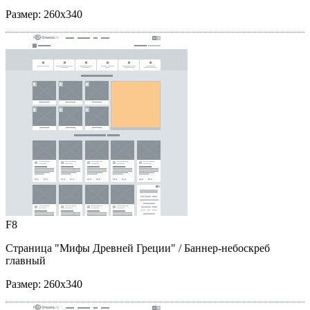
Размер:
260x340
F8
Страница "Мифы Древней Греции"
/ Баннер-небоскреб
главный
Размер:
260x340