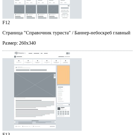
F12
Страница "Справочник туриста"
/ Баннер-небоскреб главный
Размер:
260x340
F13