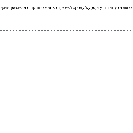
горий раздела с привязкой к стране/городу/курорту и типу отдых