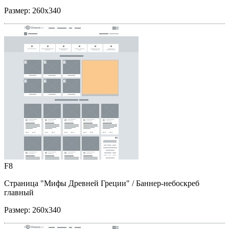
Размер:
260x340
F8
Страница "Мифы Древней Греции"
/ Баннер-небоскреб
главный
Размер:
260x340