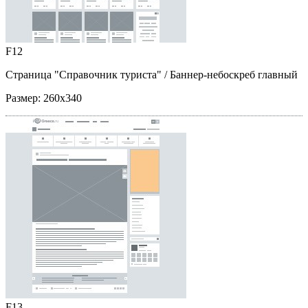
F12
Страница "Справочник туриста"
/ Баннер-небоскреб главный
Размер:
260x340
F13