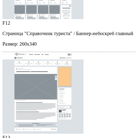
F12
Страница "Справочник туриста"
/ Баннер-небоскреб главный
Размер:
260x340
F13