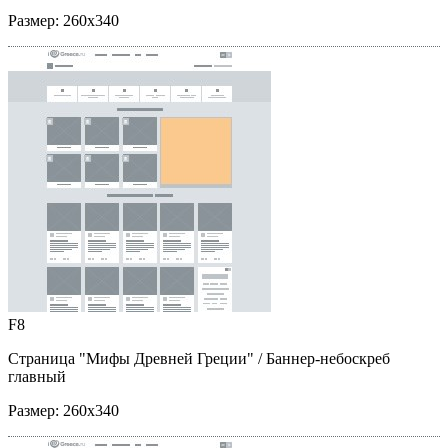
Размер:
260x340
F8
Страница "Мифы Древней Греции"
/ Баннер-небоскреб
главный
Размер:
260x340