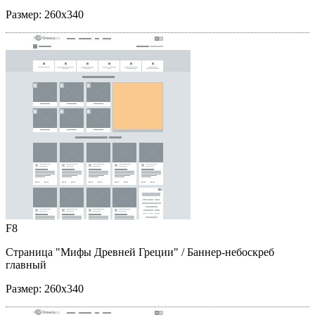
Размер:
260x340
F8
Страница "Мифы Древней Греции"
/ Баннер-небоскреб
главный
Размер:
260x340