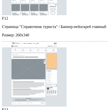
F12
Страница "Справочник туриста"
/ Баннер-небоскреб главный
Размер:
260x340
F13