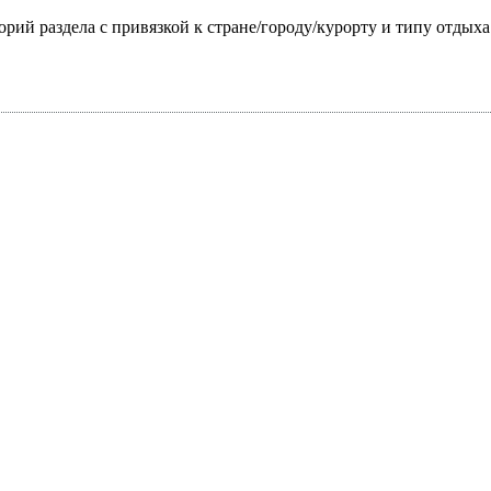
горий раздела с привязкой к стране/городу/курорту и типу отдых