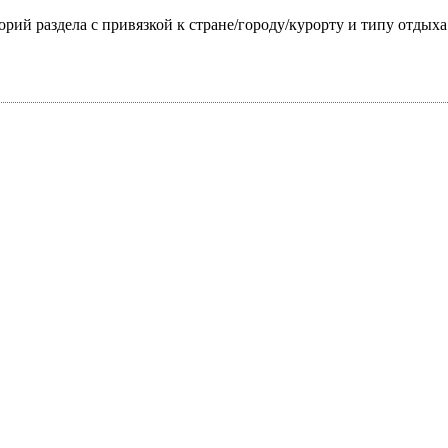
горий раздела с привязкой к стране/городу/курорту и типу отдых