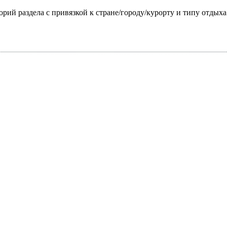
горий раздела с привязкой к стране/городу/курорту и типу отдых