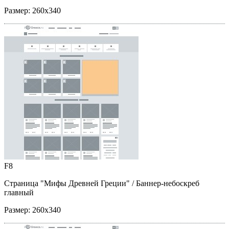
Размер:
260x340
F8
Страница "Мифы Древней Греции"
/ Баннер-небоскреб
главный
Размер:
260x340