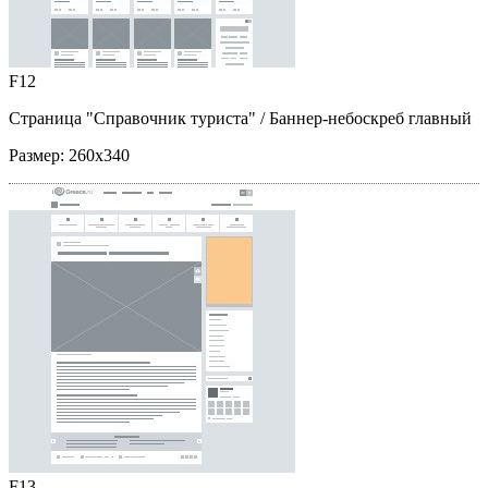
F12
Страница "Справочник туриста"
/ Баннер-небоскреб главный
Размер:
260x340
F13