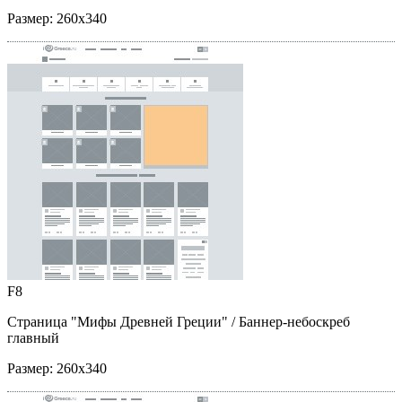
Размер:
260x340
F8
Страница "Мифы Древней Греции"
/ Баннер-небоскреб
главный
Размер:
260x340