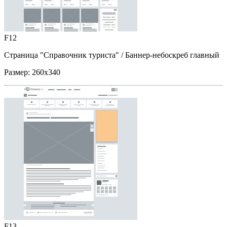
F12
Страница "Справочник туриста"
/ Баннер-небоскреб главный
Размер:
260x340
F13