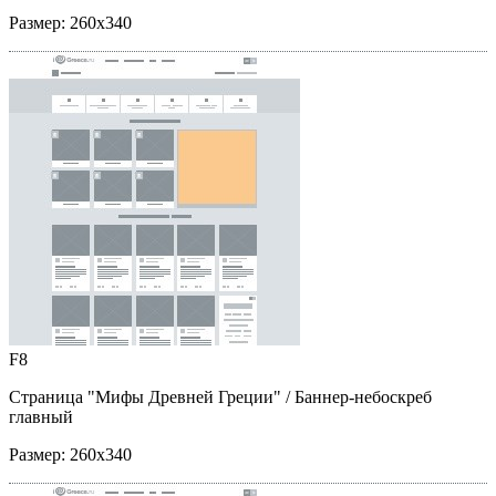
Размер:
260x340
F8
Страница "Мифы Древней Греции"
/ Баннер-небоскреб
главный
Размер:
260x340