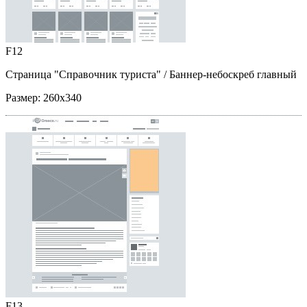
F12
Страница "Справочник туриста"
/ Баннер-небоскреб главный
Размер:
260x340
F13