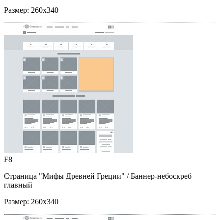
Размер:
260x340
F8
Страница "Мифы Древней Греции"
/ Баннер-небоскреб
главный
Размер:
260x340