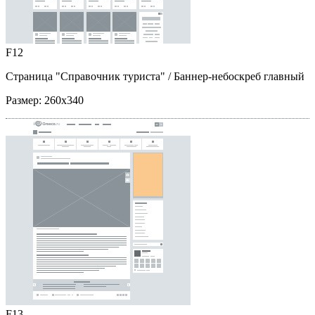
F12
Страница "Справочник туриста"
/ Баннер-небоскреб главный
Размер:
260x340
F13