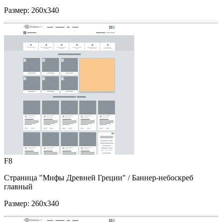
Размер:
260x340
F8
Страница "Мифы Древней Греции"
/ Баннер-небоскреб
главный
Размер:
260x340