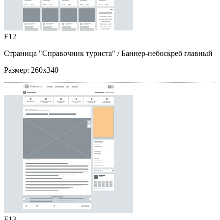
F12
Страница "Справочник туриста"
/ Баннер-небоскреб главный
Размер:
260x340
F13