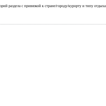
горий раздела с привязкой к стране/городу/курорту и типу отдых