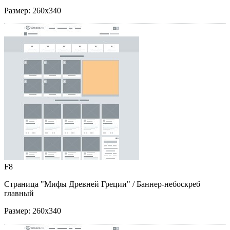
Размер:
260x340
F8
Страница "Мифы Древней Греции"
/ Баннер-небоскреб
главный
Размер:
260x340