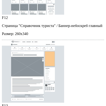
F12
Страница "Справочник туриста"
/ Баннер-небоскреб главный
Размер:
260x340
F13