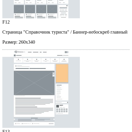
F12
Страница "Справочник туриста"
/ Баннер-небоскреб главный
Размер:
260x340
F13