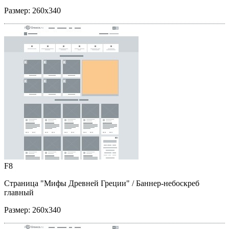
Размер:
260x340
F8
Страница "Мифы Древней Греции"
/ Баннер-небоскреб
главный
Размер:
260x340