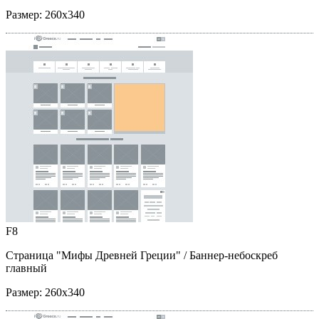
Размер:
260x340
F8
Страница "Мифы Древней Греции"
/ Баннер-небоскреб
главный
Размер:
260x340