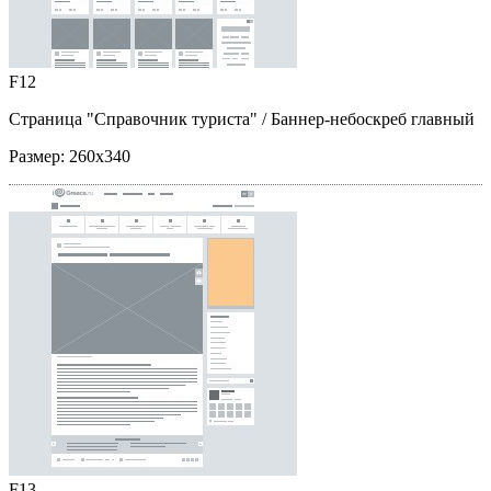
F12
Страница "Справочник туриста"
/ Баннер-небоскреб главный
Размер:
260x340
F13