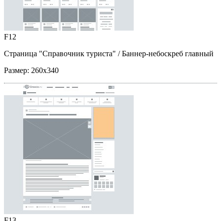
F12
Страница "Справочник туриста"
/ Баннер-небоскреб главный
Размер:
260x340
F13