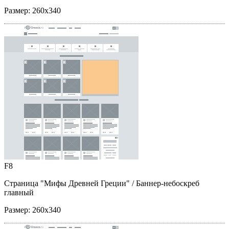
Размер:
260x340
F8
Страница "Мифы Древней Греции"
/ Баннер-небоскреб
главный
Размер:
260x340