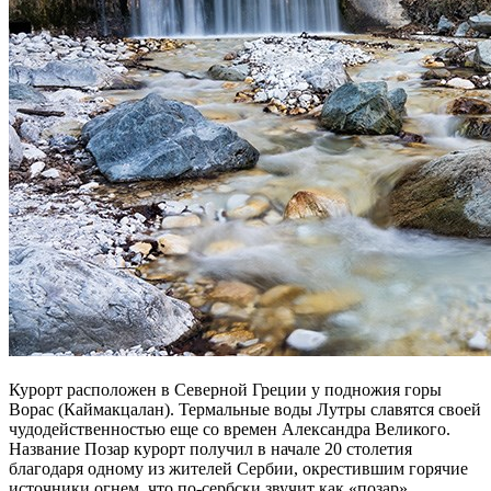
Курорт расположен в Северной Греции у подножия горы
Ворас (Каймакцалан). Термальные воды Лутры славятся своей
чудодейственностью еще со времен Александра Великого.
Название Позар курорт получил в начале 20 столетия
благодаря одному из жителей Сербии, окрестившим горячие
источники огнем, что по-сербски звучит как «позар».