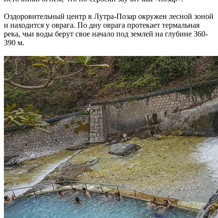
Оздоровительный центр в Лутра-Позар окружен лесной зоной
и находится у оврага. По дну оврага протекает термальная
река, чьи воды берут свое начало под землей на глубине 360-
390 м.