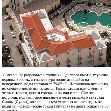
Уникальные радоновые источники Эдипсоса бьют с глубины
порядка 3000 м., а температура поднимающейся на
поверхность воды составляет 75-85 °C. Источников несколько,
но самым известным являются Термы Силлы или Суллы, в
честь которого, кстати говоря, и назван отель. Сам же
источник получил свое название в честь римского генерала
Силлы (Суллы), который весьма успешно лечился здесь от
подагры (исторические труды Плутарха не дадут соврать) в 80
гг. до н.э.