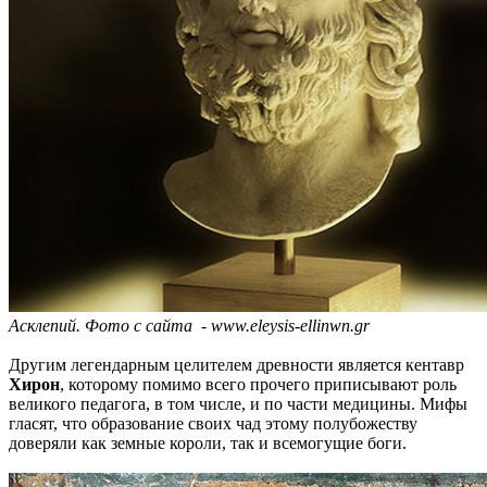
Асклепий. Фото с сайта - www.eleysis-ellinwn.gr
Другим легендарным целителем древности является кентавр
Хирон
, которому помимо всего прочего приписывают роль
великого педагога, в том числе, и по части медицины. Мифы
гласят, что образование своих чад этому полубожеству
доверяли как земные короли, так и всемогущие боги.