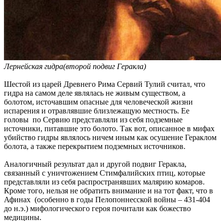
Лернейская гидра(второй подвиг Геракла)
Шестой из царей Древнего Рима Сервий Тулий считал, что
гидра на самом деле являлась не живым существом, а
болотом, источавшим опасные для человеческой жизни
испарения и отравлявшие близлежащую местность. Ее
головы по Сервию представляли из себя подземные
источники, питавшие это болото. Так вот, описанное в мифах
убийство гидры являлось ничем иным как осушение Гераклом
болота, а также перекрытием подземных источников.
Аналогичный результат дал и другой подвиг Геракла,
связанный с уничтожением Стимфалийских птиц, которые
представляли из себя распространявших малярию комаров.
Кроме того, нельзя не обратить внимание и на тот факт, что в
Афинах (особенно в годы Пелопоннесской войны – 431-404
до н.э.) мифологического героя почитали как божество
медицины.