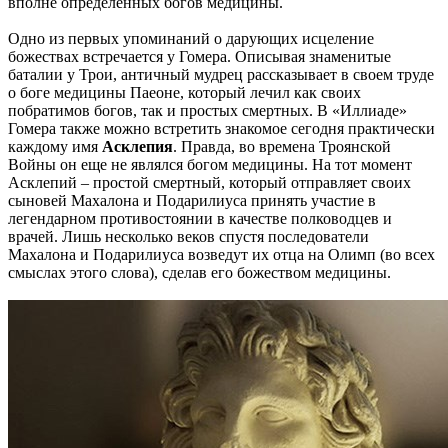
вполне определенных богов медицины.
Одно из первых упоминаний о дарующих исцеление
божествах встречается у Гомера. Описывая знаменитые
баталии у Трои, античный мудрец рассказывает в своем труде
о боге медицины Паеоне, который лечил как своих
побратимов богов, так и простых смертных. В «Иллиаде»
Гомера также можно встретить знакомое сегодня практически
каждому имя
Асклепия
. Правда, во времена Троянской
Войны он еще не являлся богом медицины. На тот момент
Асклепий – простой смертный, который отправляет своих
сыновей Махалона и Подарилиуса принять участие в
легендарном противостоянии в качестве полководцев и
врачей. Лишь несколько веков спустя последователи
Махалона и Подарилиуса возведут их отца на Олимп (во всех
смыслах этого слова), сделав его божеством медицины.