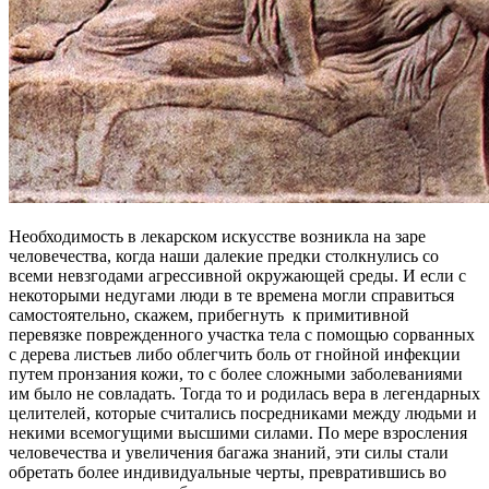
Необходимость в лекарском искусстве возникла на заре
человечества, когда наши далекие предки столкнулись со
всеми невзгодами агрессивной окружающей среды. И если с
некоторыми недугами люди в те времена могли справиться
самостоятельно, скажем, прибегнуть к примитивной
перевязке поврежденного участка тела с помощью сорванных
с дерева листьев либо облегчить боль от гнойной инфекции
путем пронзания кожи, то с более сложными заболеваниями
им было не совладать. Тогда то и родилась вера в легендарных
целителей, которые считались посредниками между людьми и
некими всемогущими высшими силами. По мере взросления
человечества и увеличения багажа знаний, эти силы стали
обретать более индивидуальные черты, превратившись во