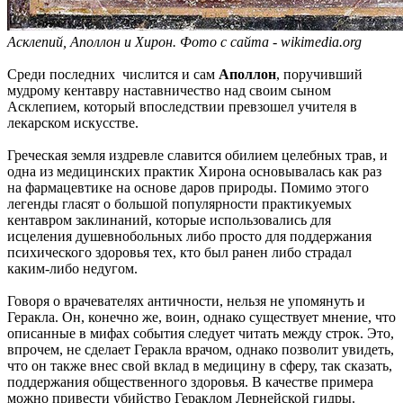
Асклепий, Аполлон и Хирон. Фото с сайта - wikimedia.org
Среди последних числится и сам
Аполлон
, поручивший
мудрому кентавру наставничество над своим сыном
Асклепием, который впоследствии превзошел учителя в
лекарском искусстве.
Греческая земля издревле славится обилием целебных трав, и
одна из медицинских практик Хирона основывалась как раз
на фармацевтике на основе даров природы. Помимо этого
легенды гласят о большой популярности практикуемых
кентавром заклинаний, которые использовались для
исцеления душевнобольных либо просто для поддержания
психического здоровья тех, кто был ранен либо страдал
каким-либо недугом.
Говоря о врачевателях античности, нельзя не упомянуть и
Геракла. Он, конечно же, воин, однако существует мнение, что
описанные в мифах события следует читать между строк. Это,
впрочем, не сделает Геракла врачом, однако позволит увидеть,
что он также внес свой вклад в медицину в сферу, так сказать,
поддержания общественного здоровья. В качестве примера
можно привести убийство Гераклом Лернейской гидры.