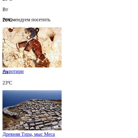
Вт
Рекомендуем посетить
26ºC
Ср
23ºC
Чт
23ºC
Акротири
Пт
23ºC
Древняя Тира, мыс Меса