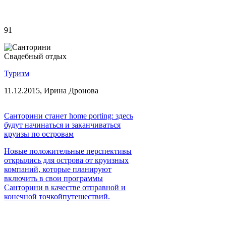
91
Свадебный отдых
Туризм
11.12.2015,
Ирина Дронова
Санторини станет home porting: здесь
будут начинаться и заканчиваться
круизы по островам
Новые положительные перспективы
открылись для острова от круизных
компаний, которые планируют
включить в свои программы
Санторини в качестве отправной и
конечной точкойпутешествий.