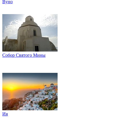
Вуно
Собор Святого Мины
Ия