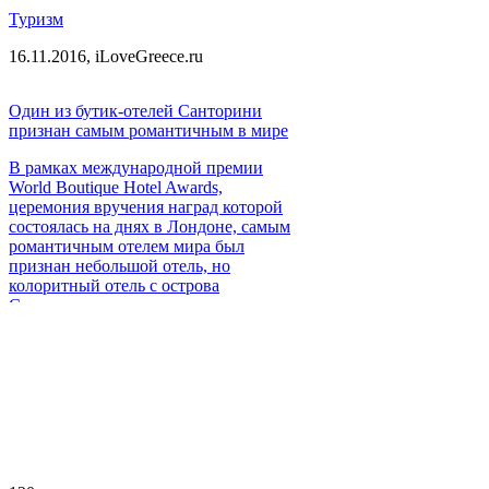
Туризм
16.11.2016,
iLoveGreece.ru
Один из бутик-отелей Санторини
признан самым романтичным в мире
В рамках международной премии
World Boutique Hotel Awards,
церемония вручения наград которой
состоялась на днях в Лондоне, самым
романтичным отелем мира был
признан небольшой отель, но
колоритный отель с острова
Санторини.