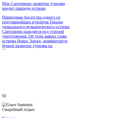
Мэр Санторини: развитие туризма
вредит природе острова
Природные богатства одного из
популярнейших курортов Греции
уникального вулканического острова
Санторини находятся под угрозой
уничтожения. Об этом заявил глава
острова Никос Зорзос, комментируя
бурное развитие туризма на
Санторини.
92
Свадебный отдых