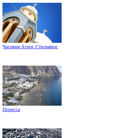
Часовня Агиос Стильянос
Перисса