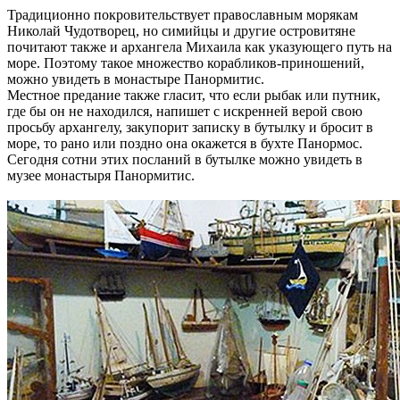
Традиционно покровительствует православным морякам
Николай Чудотворец, но симийцы и другие островитяне
почитают также и архангела Михаила как указующего путь на
море. Поэтому такое множество корабликов-приношений,
можно увидеть в монастыре Панормитис.
Местное предание также гласит, что если рыбак или путник,
где бы он не находился, напишет с искренней верой свою
просьбу архангелу, закупорит записку в бутылку и бросит в
море, то рано или поздно она окажется в бухте Панормос.
Сегодня сотни этих посланий в бутылке можно увидеть в
музее монастыря Панормитис.