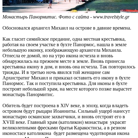
Монастырь Панормитис. Фото с сайта - www.travelstyle.gr
Обосновался архангел Михаил на острове в давние времена.
Как гласит симийское предание, одна местная крестьянка,
работая на своем участке в бухте Панормос, нашла в земле
небольшую иконку, изображающую архангела Михаила.
Отнесла ее домой, но на утро икона исчезла и вновь
обнаружилась на прежнем месте в земле. Вновь принесла
крестьянка икону в дом, и вновь она исчезла. Так повторилось
трижды. И в третью ночь явился той женщине сам
Архистратиг Михаил и приказал оставить его икону в бухте
Панормос. Так и поступила крестьянка. Для иконы в бухте
построят небольшой храм, на месте которого позже вырастет
монастырь Панормитис.
Обитель будет построена в XIV веке, в эпоху, когда владеть
островом будут рыцари Иоанниты. Сильный ущерб нанесут
монастырю османские захватчики, и вновь отстроят его в
XVIII веке. Главный храм (католикон) монастыря украсят
великолепными фресками братья Каракостисы, а в резном
иконостасе католикона будет размещена чудотворная икона