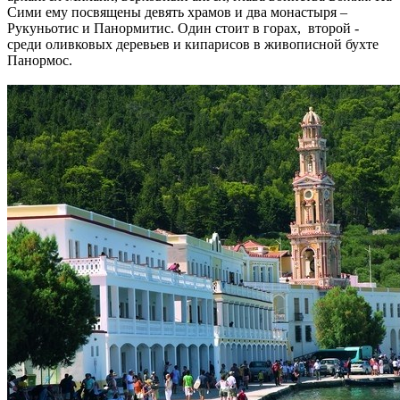
Сими ему посвящены девять храмов и два монастыря –
Рукуньотис и Панормитис. Один стоит в горах, второй -
среди оливковых деревьев и кипарисов в живописной бухте
Панормос.