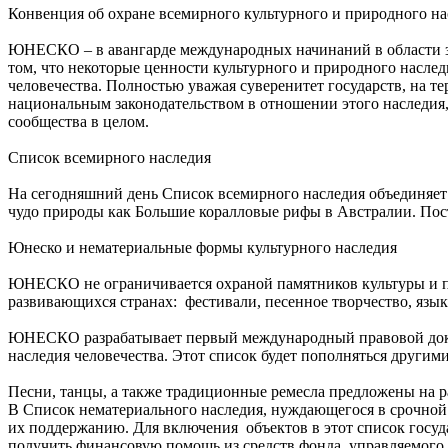
Конвенция об охране всемирного культурного и природного на
ЮНЕСКО – в авангарде международных начинаний в области за
том, что некоторые ценности культурного и природного насле
человечества. Полностью уважая суверенитет государств, на т
национальным законодательством в отношении этого наследия,
сообщества в целом.
Список всемирного наследия
На сегодняшний день Список всемирного наследия объединяет 
чудо природы как Большие коралловые рифы в Австралии. Пос
Юнеско и нематериальные формы культурного наследия
ЮНЕСКО не ограничивается охраной памятников культуры и пр
развивающихся странах: фестивали, песенное творчество, язык
ЮНЕСКО разрабатывает первый международный правовой докум
наследия человечества. Этот список будет пополняться други
Песни, танцы, а также традиционные ремесла предложены на 
В Список нематериального наследия, нуждающегося в срочной 
их поддержанию. Для включения объектов в этот список госуд
получить финансовую помощь из средств фонда, управляемо