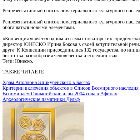
Репрезентативный список нематериального культурного насле
Репрезентативный список нематериального культурного наслед
обогащаться новыми элементами.
«Конвенция является одним из самых новаторских юридически
директор ЮНЕСКО Ирина Бокова в своей вступительной речи. 
друга. К Конвенции присоединились 132 государства, по ини
богатства разнообразия человечества и его единства».
Теги:
Юнеско.
ТАКЖЕ ЧИТАЕТЕ
Храм Аполлона Эпикурейского в Бассах
Критерии включения объектов в Список Всемирного наследия
Вспоминаем Олимпийские игры 2004 года в Афинах
Археологические памятники Дельф