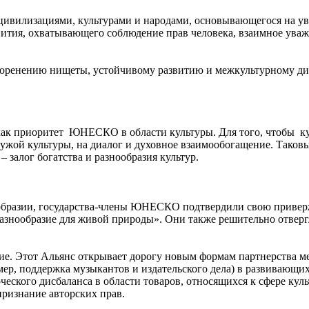
ивилизациями, культурами и народами, основывающегося на ув
тия, охватывающего соблюдение прав человека, взаимное уваже
ренению нищеты, устойчивому развитию и межкультурному диал
ак приоритет ЮНЕСКО в области культуры. Для того, чтобы ку
чужой культуры, на диалог и духовное взаимообогащение. Таков
 залог богатства и разнообразия культур.
образии, государства-члены ЮНЕСКО подтвердили свою приверж
 разнообразие для живой природы». Они также решительно отвер
ие. Этот Альянс открывает дорогу новым формам партнерства 
ер, поддержка музыкантов и издательского дела) в развивающих
ческого дисбаланса в области товаров, относящихся к сфере ку
ризнание авторских прав.