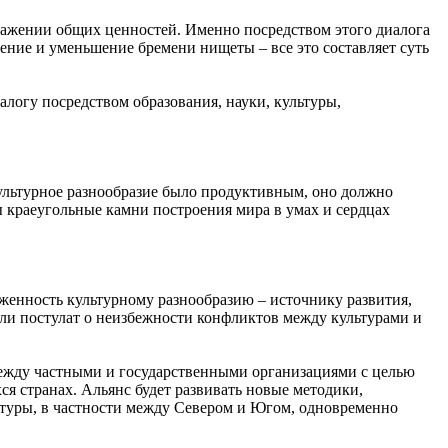
ажении общих ценностей. Именно посредством этого диалога
ние и уменьшение бремени нищеты – все это составляет суть
огу посредством образования, науки, культуры,
льтурное разнообразие было продуктивным, оно должно
ы краеугольные камни построения мира в умах и сердцах
енность культурному разнообразию – источнику развития,
гли постулат о неизбежности конфликтов между культурами и
между частными и государственными организациями с целью
ся странах. Альянс будет развивать новые методики,
льтуры, в частности между Севером и Югом, одновременно