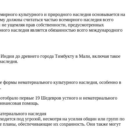
мирного культурного и природного наследия основывается на
ому должны считаться частью всемирного наследия всего
 и не ущемляя прав собственности, предусмотренных
рного наследия является обязанностью всего международного
 Индии до древнего города Тимбукту в Мали, включая такое
наследия.
 формы нематериального культурного наследия, особенно в
.
отобрало первые 19 Шедевров устного и нематериального
финансовая помощь.
атериального наследия
ходится под угрозой, несмотря на усилия общин или групп по
ые планы, обеспечивающие их сохранность. Они также могут