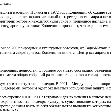
следия
щиты наследия. Принятая в 1972 году Конвенция об охране все
дия представляют исключительный интерес для всего мира и пот
ерритории которых находится культурное и природное наследие,
 государства-участники Конвенции признают, что охрана всеми
около 700 природных и культурных объектов, от Тадж-Махала в
тоянным секретариатом Конвенции является Центр всемирного 
иродных ценностей. Огромное богатство составляют различные
и и места общих собраний развивают творчество и солидарность
ент в защиту этого наследия. В 2001 г. Международное жюри 
ми шедеврами, которым будет оказываться юридическая защита и 
рассмотрение ЮНЕСКО 29 странами для включения в список нем
охране заносятся шедевры культуры, существование которых на
арства должны взять на себя обязательства выполнять конкретн
го ЮНЕСКО.