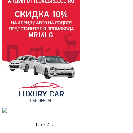
12
из
217