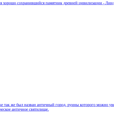
я хорошо сохранившийся памятник древней цивилизации - Линд
е так же был назван античный город, руины которого можно увид
ческое античное святилище.