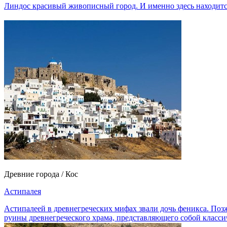
Линдос красивый живописный город. И именно здесь находитс
Древние города / Кос
Астипалея
Астипалеей в древнегреческих мифах звали дочь феникса. Позж
руины древнегреческого храма, представляющего собой класси