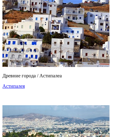
Древние города / Астипалеа
Астипалея