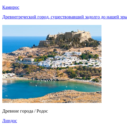
Камирос
Древнегреческий город, существовавший задолго до нашей эры
Древние города / Родос
Линдос