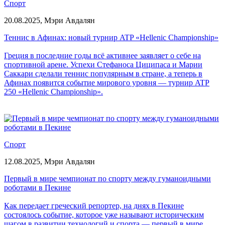
Спорт
20.08.2025,
Мэри Авдалян
Теннис в Афинах: новый турнир ATP «Hellenic Championship»
Греция в последние годы всё активнее заявляет о себе на
спортивной арене. Успехи Стефаноса Циципаса и Марии
Саккари сделали теннис популярным в стране, а теперь в
Афинах появится событие мирового уровня — турнир ATP
250 «Hellenic Championship».
Спорт
12.08.2025,
Мэри Авдалян
Первый в мире чемпионат по спорту между гуманоидными
роботами в Пекине
Как передает греческий репортер, на днях в Пекине
состоялось событие, которое уже называют историческим
шагом в развитии технологий и спорта — первый в мире