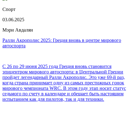
Спорт
03.06.2025
Мэри Авдалян
Ралли Акрополис 2025: Греция вновь в центре мирового
автоспорта
С 26 по 29 июня 2025 года Греция вновь становится
эпицентром мирового автоспорта: в Центральной Греции
пройдет легендарный Ралли Акрополис. Это уже 69-й раз,
когда страна принимает одну из самых престижных гонок
мирового чемпионата WRC. В этом году этап носит статус
седьмого по счету в календаре и обещает быть настоящим
испытанием как для пилотов, так и для техники.