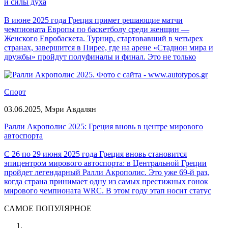
и силы духа
В июне 2025 года Греция примет решающие матчи
чемпионата Европы по баскетболу среди женщин —
Женского Евробаскета. Турнир, стартовавший в четырех
странах, завершится в Пирее, где на арене «Стадион мира и
дружбы» пройдут полуфиналы и финал. Это не только
спортивное событие, но и знаковый момент для всей страны.
Спорт
03.06.2025,
Мэри Авдалян
Ралли Акрополис 2025: Греция вновь в центре мирового
автоспорта
С 26 по 29 июня 2025 года Греция вновь становится
эпицентром мирового автоспорта: в Центральной Греции
пройдет легендарный Ралли Акрополис. Это уже 69-й раз,
когда страна принимает одну из самых престижных гонок
мирового чемпионата WRC. В этом году этап носит статус
седьмого по счету в календаре и обещает быть настоящим
САМОЕ ПОПУЛЯРНОЕ
испытанием как для пилотов, так и для техники.