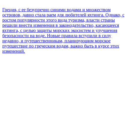
Греция, с ее безупречно синими водами и множеством
островов, давно стала раем для любителей яхтинга. Однако, с
ростом популярности этого вида туризма, власти страны
решили внести изменения в законодательство, касающееся
яхтинга, с целью защиты морских экосистем и улучшения
безопасности на воде. Новые правила вступили в силу
недавно, и путешественникам, планирующим морское
путешествие по греческим водам, важно быть в курсе этих
изменений.