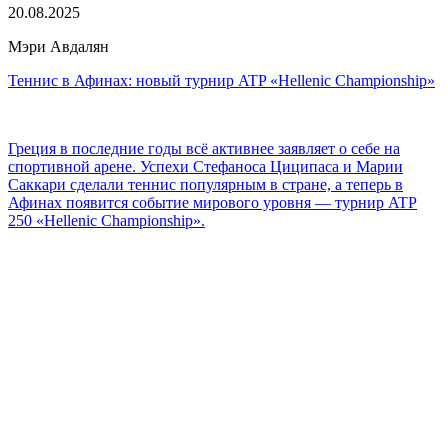
20.08.2025
Мэри Авдалян
Теннис в Афинах: новый турнир ATP «Hellenic Championship»
Греция в последние годы всё активнее заявляет о себе на
спортивной арене. Успехи Стефаноса Циципаса и Марии
Саккари сделали теннис популярным в стране, а теперь в
Афинах появится событие мирового уровня — турнир ATP
250 «Hellenic Championship».