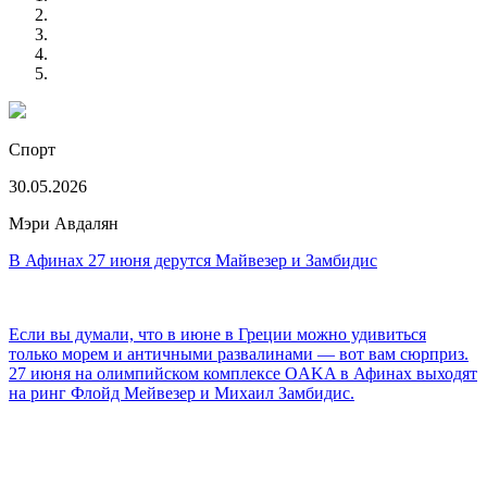
Спорт
30.05.2026
Мэри Авдалян
В Афинах 27 июня дерутся Майвезер и Замбидис
Если вы думали, что в июне в Греции можно удивиться
только морем и античными развалинами — вот вам сюрприз.
27 июня на олимпийском комплексе OAKA в Афинах выходят
на ринг Флойд Мейвезер и Михаил Замбидис.