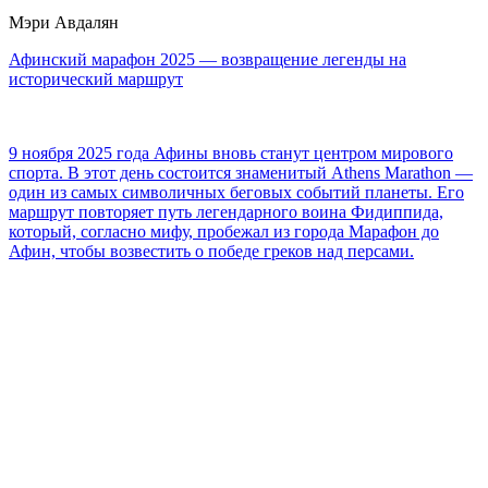
Мэри Авдалян
Афинский марафон 2025 — возвращение легенды на
исторический маршрут
9 ноября 2025 года Афины вновь станут центром мирового
спорта. В этот день состоится знаменитый Athens Marathon —
один из самых символичных беговых событий планеты. Его
маршрут повторяет путь легендарного воина Фидиппида,
который, согласно мифу, пробежал из города Марафон до
Афин, чтобы возвестить о победе греков над персами.