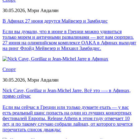
30.05.2026,
Мэри Авдалян
В Афинах 27 июня дерутся Майвезер и Замбидис
Если вы думали, что в июне в Греции можно удивиться
только морем и античными развалинами — вот вам сюрприз.
27 июня на олимпийском комплексе OAKA в Афинах выходят
на ринг Флойд Мейвезер и Михаил Замбидис.
Спорт
30.05.2026,
Мэри Авдалян
Nick Cave, Gorillaz и Jean-Michel Jarre. Всё это —- в Афинах,
прямо сейчас
Если вы сейчас в Греции или только думаете ехать — у вас
есть реальный шанс попасть на один из лучших концертных
фестивалей Европы. Release Athens в этом году отмечает 10
лет, и по такому случаю собрали лайнап, от которого хочется
перечитать список дважды: