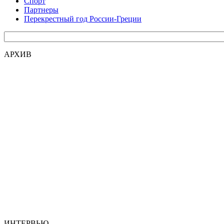
Спорт
Партнеры
Перекрестный год России-Греции
АРХИВ
ИНТЕРВЬЮ