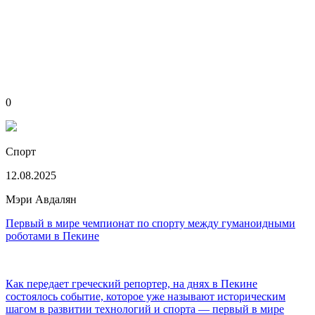
0
Спорт
12.08.2025
Мэри Авдалян
Первый в мире чемпионат по спорту между гуманоидными
роботами в Пекине
Как передает греческий репортер, на днях в Пекине
состоялось событие, которое уже называют историческим
шагом в развитии технологий и спорта — первый в мире