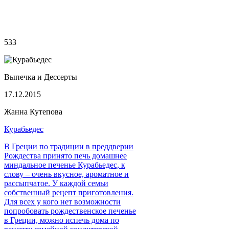
533
Выпечка и Дессерты
17.12.2015
Жанна Кутепова
Курабьедес
В Греции по традиции в преддверии
Рождества принято печь домашнее
миндальное печенье Курабьедес, к
слову – очень вкусное, ароматное и
рассыпчатое. У каждой семьи
собственный рецепт приготовления.
Для всех у кого нет возможности
попробовать рождественское печенье
в Греции, можно испечь дома по