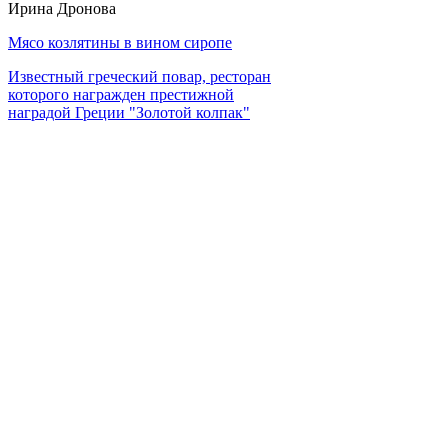
Ирина Дронова
Мясо козлятины в вином сиропе
Известный греческий повар, ресторан
которого награжден престижной
наградой Греции "Золотой колпак"