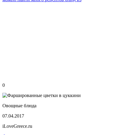
окуня, мы предлагаем приготовить
вкусное блюдо по рецепту Шеф-
повара отеля NanaPrincess.
0
Овощные блюда
07.04.2017
iLoveGreece.ru