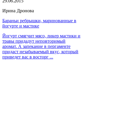
29.06.2015
Ирина Дронова
Бараньи ребрышки, маринованные в
йогурте и мастике
Йогурт смягчит мясо, ликер мастики и
травы придадут неповторимый
аромат. А запекание в пергаменте
придаст незабываемый вкус, который
приведет вас в восторг ...