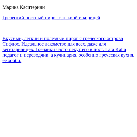
Марика Каситериди
Греческий постный пирог с тыквой и корицей
Вкусный, легкий и полезный пирог с греческого острова
Сифнос. Идеальное лакомство для всех, даже для
вегетарианцев. Гречанки часто пекут его в пост. Lara Kalfa
педагог и переводчик, а кулинария, особенно греческая кухня,
ее хобби.