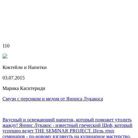
110
Коктейли и Напитки
03.07.2015
Марика Каситериди
Смузи с персиком и медом от Янниса Лукакоса
Вкусный и освежающий напиток, который поможет утолить
жажду! Яннис Лукакос - известный греческий Шеф, который
успешно ведет ΤHE SEMINAR PROJECT. Цель этих
семинаров - по-новому взглянуть на кулинарное мастерство.