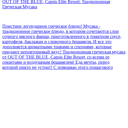
OUT OF THE BLUE, Capsis Elite Resort: Традиционная
Греческая Мусака
Поистине легендарное греческое блюдо! Мусака -
традиционное греческое блюдо, в котором сочетаются слои
сочного мясного фарша, приготовленного в томатном соусе,
картофеля, баклажан и сливочного бешамеля. И все это
дополняется ароматными травами и специями, которые
придают неповторимый вкус! Традиционная греческая мусака
от OUT OF THE BLUE, Capsis Elite Resort, со всеми ее
секретами и воздушным бешамелем! Еда мечты, перед
которой никто не устоит! С помощью этого пошагового
рецепта вы сможете легко и быстро приготовить свою мусаку!