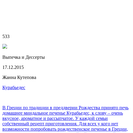
533
Выпечка и Дессерты
17.12.2015
Жанна Кутепова
Курабьедес
В Греции по традиции в преддверии Рождества принято печь
домашнее миндальное печенье Курабьедес, к слову – очень
вкусное, ароматное и рассыпчатое. У каждой семьи
собственный рецепт приготовления. Для всех у кого нет
возможности попробовать рождественское печенье в Греции,