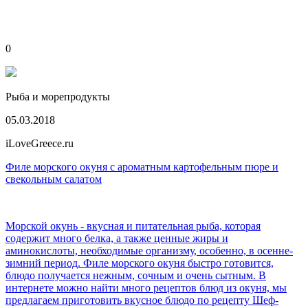
0
Рыба и морепродукты
05.03.2018
iLoveGreece.ru
Филе морского окуня с ароматным картофельным пюре и
свекольным салатом
Морской окунь - вкусная и питательная рыба, которая
содержит много белка, а также ценные жиры и
аминокислоты, необходимые организму, особенно, в осенне-
зимний период. Филе морского окуня быстро готовится,
блюдо получается нежным, сочным и очень сытным. В
интернете можно найти много рецептов блюд из окуня, мы
предлагаем приготовить вкусное блюдо по рецепту Шеф-