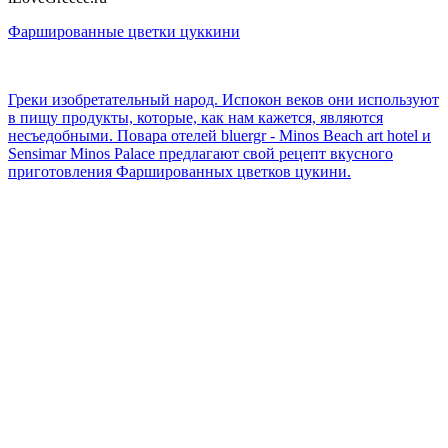
Фаршированные цветки цуккини
Греки изобретательный народ. Испокон веков они используют
в пищу продукты, которые, как нам кажется, являются
несъедобными. Повара отелей bluergr - Minos Beach art hotel и
Sensimar Minos Palace предлагают свой рецепт вкусного
приготовления Фаршированных цветков цукини.