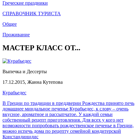
Греческие праздники
СПРАВОЧНИК ТУРИСТА
Общее
Проживание
МАСТЕР КЛАСС ОТ...
Выпечка и Дессерты
17.12.2015,
Жанна Кутепова
Курабьедес
В Греции по традиции в преддверии Рождества принято печь
домашнее миндальное печенье Курабьедес, к слову – очень
вкусное, ароматное и рассыпчатое. У каждой семьи
собственный рецепт приготовления. Для всех у кого нет
возможности попробовать рождественское печенье в Греции,
можно испечь дома по рецепту семейной кондитерской
Констандинидис