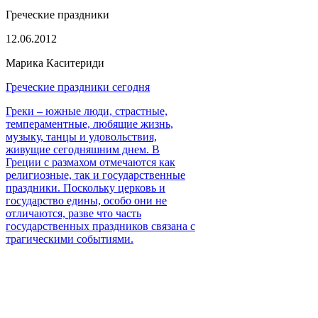
Греческие праздники
12.06.2012
Марика Каситериди
Греческие праздники сегодня
Греки – южные люди, страстные,
темпераментные, любящие жизнь,
музыку, танцы и удовольствия,
живущие сегодняшним днем. В
Греции с размахом отмечаются как
религиозные, так и государственные
праздники. Поскольку церковь и
государство едины, особо они не
отличаются, разве что часть
государственных праздников связана с
трагическими событиями.